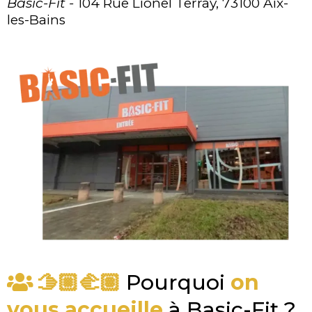
Basic-Fit -
104 Rue Lionel Terray, 73100 Aix-
les-Bains
🫱🏼‍🫲🏽
Pourquoi
on
vous accueille
à Basic-Fit ?