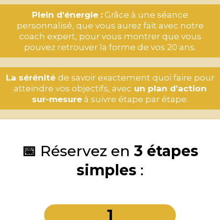
Plein d'énergie :
Grâce à une séance
personnalisé, que vous aurez fait avec notre
coach expert, pour vous montrer que vous
pouvez retrouver la forme de vos 20 ans.
La sérénité
de savoir exactement quoi faire pour
atteindre vos objectifs, avec
un plan d'action
sur-mesure
à suivre étape par étape.
📅
Réservez en
3 étapes
simples
:
1