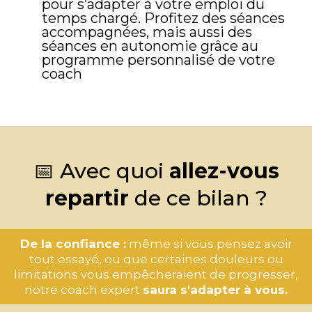
pour s’adapter à votre emploi du
temps chargé. Profitez des séances
accompagnées, mais aussi des
séances en autonomie grâce au
programme personnalisé de votre
coach
📅 Avec quoi
allez-vous
repartir
de ce bilan ?
De la confiance :
même si vous pensez avoir
tout essayé, ou que certaines douleurs ou
limitations vous empêcheraient de progresser,
notre coach expert
saura s'adapter à vous.